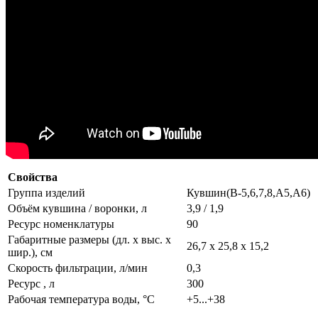
Свойства
Группа изделий
Кувшин(В-5,6,7,8,А5,А6)
Объём кувшина / воронки, л
3,9 / 1,9
Ресурс номенклатуры
90
Габаритные размеры (дл. х выс. х
26,7 x 25,8 x 15,2
шир.), см
Скорость фильтрации, л/мин
0,3
Ресурс , л
300
Рабочая температура воды, °C
+5...+38