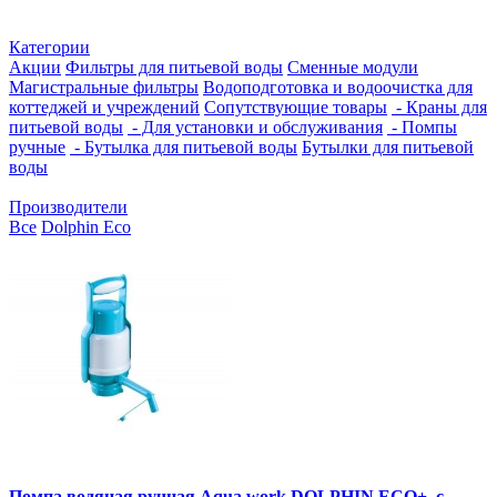
Категории
Акции
Фильтры для питьевой воды
Сменные модули
Магистральные фильтры
Водоподготовка и водоочистка для
коттеджей и учреждений
Сопутствующие товары
- Краны для
питьевой воды
- Для установки и обслуживания
- Помпы
ручные
- Бутылка для питьевой воды
Бутылки для питьевой
воды
Производители
Все
Dolphin Eco
Помпа водяная ручная Aqua work DOLPHIN ECO+, с