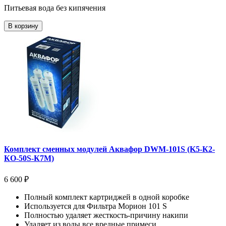
Питьевая вода без кипячения
В корзину
Комплект сменных модулей Аквафор DWM-101S (K5-К2-
КО-50S-К7М)
6 600 ₽
Полный комплект картриджей в одной коробке
Используется для Фильтра Морион 101 S
Полностью удаляет жесткость-причину накипи
Удаляет из воды все вредные примеси