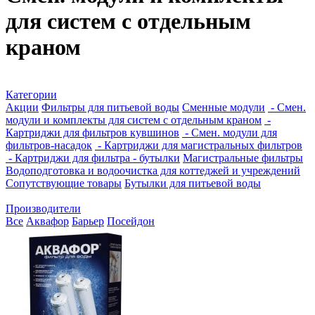
для систем с отдельным
краном
Категории
Акции
Фильтры для питьевой воды
Сменные модули
- Смен.
модули и комплекты для систем с отдельным краном
-
Картриджи для фильтров кувшинов
- Смен. модули для
фильтров-насадок
- Картриджи для магистральных фильтров
- Картриджи для фильтра - бутылки
Магистральные фильтры
Водоподготовка и водоочистка для коттеджей и учреждений
Сопутствующие товары
Бутылки для питьевой воды
Производители
Все
Аквафор
Барьер
Посейдон