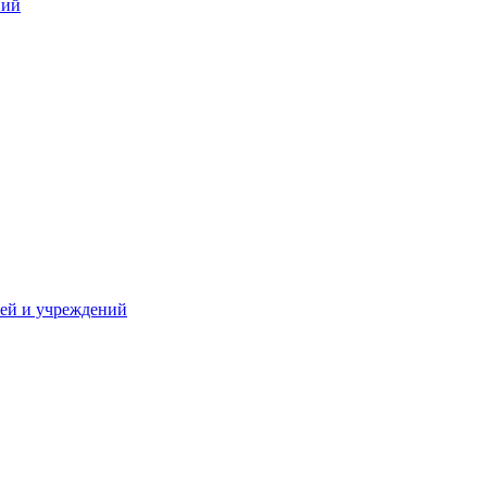
ний
жей и учреждений