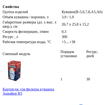
Свойства
Группа изделий
Кувшин(В-5,6,7,8,А5,А6)
Объём кувшина / воронки, л
3,9 / 1,9
Габаритные размеры (дл. х выс. х
26,7 x 25,8 x 15,2
шир.), см
Скорость фильтрации, л/мин
0,3
Ресурс , л
300
Рабочая температура воды, °C
+5....+38
Порядок
Ресурс,
Сменный модуль
установки
дней
1
30
Картридж для фильтра кувшина
Аквафор В5