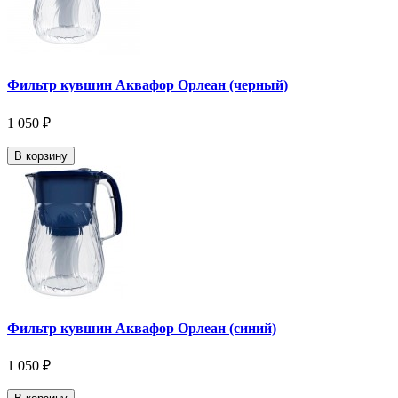
Фильтр кувшин Аквафор Орлеан (черный)
1 050 ₽
В корзину
Фильтр кувшин Аквафор Орлеан (синий)
1 050 ₽