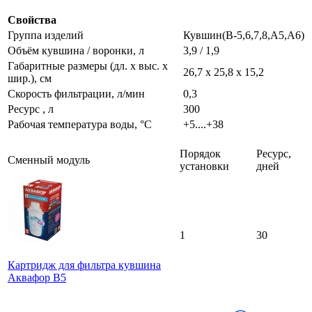
Свойства
Группа изделий
Кувшин(В-5,6,7,8,А5,А6)
Объём кувшина / воронки, л
3,9 / 1,9
Габаритные размеры (дл. х выс. х
26,7 x 25,8 x 15,2
шир.), см
Скорость фильтрации, л/мин
0,3
Ресурс , л
300
Рабочая температура воды, °C
+5....+38
Порядок
Ресурс,
Сменный модуль
установки
дней
1
30
Картридж для фильтра кувшина
Аквафор В5