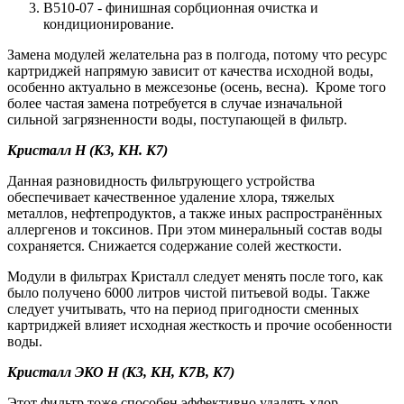
В510-07 - финишная сорбционная очистка и
кондиционирование.
Замена модулей желательна раз в полгода, потому что ресурс
картриджей напрямую зависит от качества исходной воды,
особенно актуально в межсезонье (осень, весна). Кроме того
более частая замена потребуется в случае изначальной
сильной загрязненности воды, поступающей в фильтр.
Кристалл Н (К3, КН. К7)
Данная разновидность фильтрующего устройства
обеспечивает качественное удаление хлора, тяжелых
металлов, нефтепродуктов, а также иных распространённых
аллергенов и токсинов. При этом минеральный состав воды
сохраняется. Снижается содержание солей жесткости.
Модули в фильтрах Кристалл следует менять после того, как
было получено 6000 литров чистой питьевой воды. Также
следует учитывать, что на период пригодности сменных
картриджей влияет исходная жесткость и прочие особенности
воды.
Кристалл ЭКО Н (К3, КН, К7В, К7)
Этот фильтр тоже способен эффективно удалять хлор,