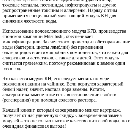
тяжелые металлы, пестициды, нефтепродукты и другие
распространенные токсины и аллергены. Наряду с этим
применяется специальный умягчающий модуль KH для
снижения жесткости воды.
Использование половолоконного модуля К7В, производства
японской компании Mitsubishi, обеспечивает
микрофильтрацию. За счет этого происходит обеззараживание
воды (бактерии, цисты лямблий) без применения
бактерицидов и антимикробных компонентов, что важно для
аллергиков и астматиков, а также для детей. Этот модуль
считается грязеемким, поэтому рекомендован к замене один
раз в год.
Что касается модуля КН, его следует менять по мере
появления накипи на чайнике. Если вернулся характерный
белый налет, значит, настала пора замены. Кстати,
альтернатива замене тоже есть: восстановление свойств
(регенерация) при помощи солевого раствора.
Каждый клиент, который своевременно меняет картридж,
получает от нас удвоенную скидку. Своевременная замена
модулей – это не только высокое качество питьевой воды, но и
очевидная финансовая выгода!