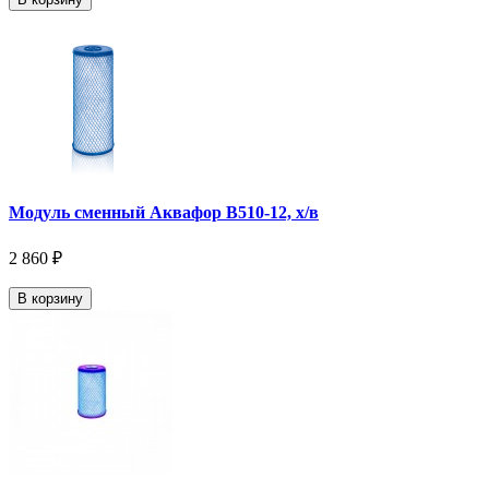
Модуль сменный Аквафор В510-12, х/в
2 860 ₽
В корзину