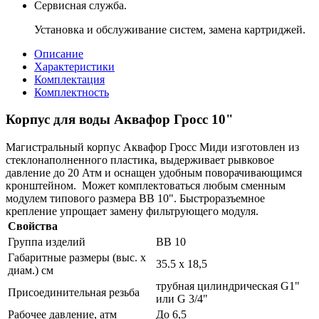
Сервисная служба.
Установка и обслуживание систем, замена картриджей.
Описание
Характеристики
Комплектация
Комплектность
Корпус для воды Аквафор Гросс 10"
Магистральный корпус Аквафор Гросс Миди изготовлен из
стеклонаполненного пластика, выдерживает рывковое
давление до 20 Атм и оснащен удобным поворачивающимся
кронштейном. Может комплектоваться любым сменным
модулем типового размера ВВ 10". Быстроразъемное
крепление упрощает замену фильтрующего модуля.
Свойства
Группа изделий
ВВ 10
Габаритные размеры (выс. х
35.5 х 18,5
диам.) см
трубная цилиндрическая G1"
Присоединительная резьба
или G 3/4"
Рабочее давление, атм
До 6,5