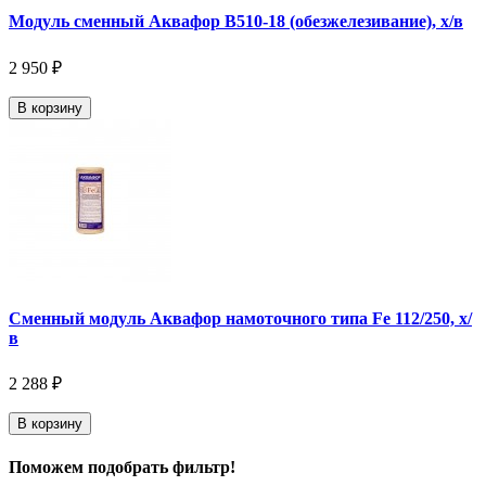
Модуль сменный Аквафор В510-18 (обезжелезивание), х/в
2 950 ₽
В корзину
Сменный модуль Аквафор намоточного типа Fe 112/250, х/
в
2 288 ₽
В корзину
Поможем подобрать фильтр!