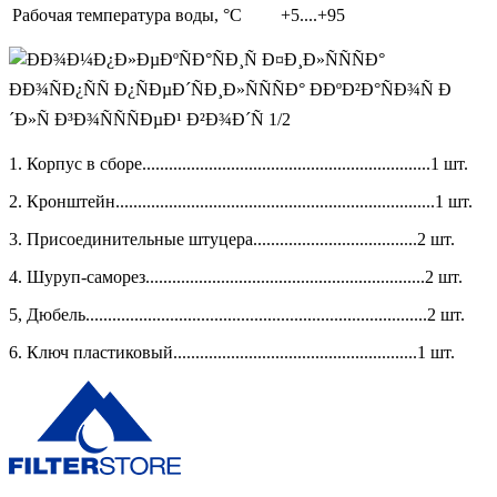
Рабочая температура воды, °C
+5....+95
1. Корпус в сборе.................................................................1 шт.
2. Кронштейн........................................................................1 шт.
3. Присоединительные штуцера.....................................2 шт.
4. Шуруп-саморез...............................................................2 шт.
5, Дюбель.............................................................................2 шт.
6. Ключ пластиковый.......................................................1 шт.