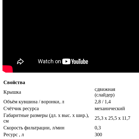
Свойства
сдвижная
Крышка
(слайдер)
Объём кувшина / воронки, л
2,8 / 1,4
Счётчик ресурса
механический
Габаритные размеры (дл. х выс. х шир.),
25,3 х 25,5 х 11,7
см
Скорость фильтрации, л/мин
0,3
Ресурс , л
300