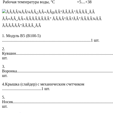
Рабочая температура воды, °C
+5....+38
1. Модуль В5 (В100-5)
........................................................................................1 шт.
2.
Кувшин................................................................................................
шт.
3.
Воронка...............................................................................................
шт.
4.Крышка (слайдер) с механическим счетчиком
.......................................1 шт.
5.
Носик..................................................................................................
шт.