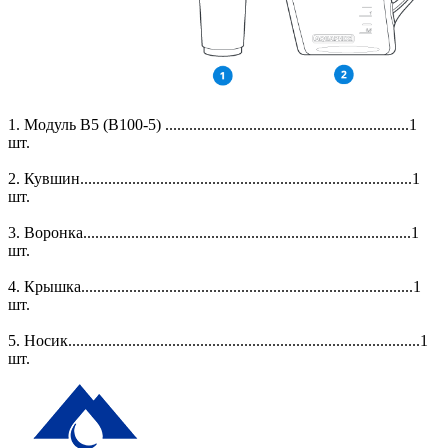
1. Модуль В5 (В100-5) .............................................................1
шт.
2. Кувшин...................................................................................1
шт.
3. Воронка..................................................................................1
шт.
4. Крышка...................................................................................1
шт.
5. Носик........................................................................................1
шт.