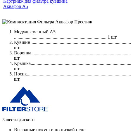
Картридж для фильтра кувшина
Аквафор А5
Модуль сменный А5
................................................................................1 шт
Кувшин......................................................................................
шт.
Воронка.....................................................................................
шт
Крышка......................................................................................
шт.
Носик.........................................................................................
шт.
Завести дисконт
Выгодные покупки по низкой цене.