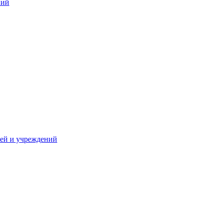
ний
жей и учреждений