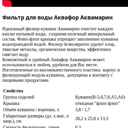
Фильтр для воды Аквафор Аквамарин
Идеальный фильтр-кувшин Аквамарин очистит каждую
каплю питьевой воды, сохраняя полезный минеральный
состав. Флип-флоп крышка упрощает заполнение кувшина
водопроводной водой. Фильтр безвозвратно удалит хлор,
тяжелые металлы, органические вещества, эффективно
смягчит воду.
Компактный и удобный Аквафор Аквамарин может
использоваться в любом, удобном для Вас месте.
Изготовленные из высококачественного пластика корпус и
фильтрующий модуль кувшина, допущены к контакту с
пищевыми продуктами.
Свойства
Группа изделий
Кувшин(В-5,6,7,8,А5,А6)
Крышка
откидная "флип-флоп"
Объём кувшина / воронки, л
3,8 / 1,7
Габаритные размеры (дл. х выс. х
28,2 х 25,8 х 13,5
шир.), см
Скорость фильтрации, л/мин
0,3