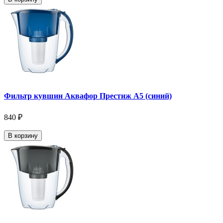
Фильтр кувшин Аквафор Престиж А5 (синий)
840 ₽
В корзину