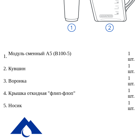
Модуль сменный А5 (В100-5)
1
1.
шт.
1
2.
Кувшин
шт.
1
3.
Воронка
шт.
1
4.
Крышка откидная "флип-флоп"
шт.
1
5.
Носик
шт.