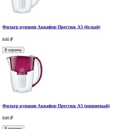
Фильтр кувшин Аквафор Престиж А5 (белый)
840 ₽
В корзину
Фильтр кувшин Аквафор Престиж А5 (вишневый)
840 ₽
В корзину