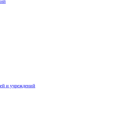
ний
жей и учреждений