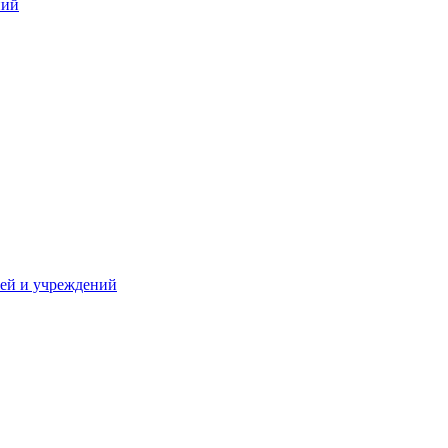
ний
жей и учреждений