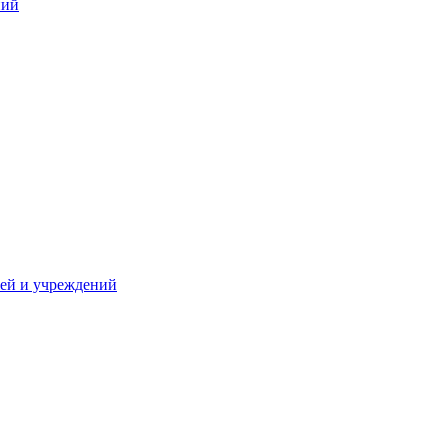
ний
жей и учреждений