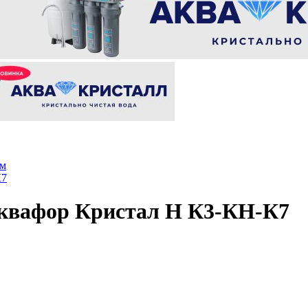
ом
К7
квафор Кристал Н К3-КН-К7