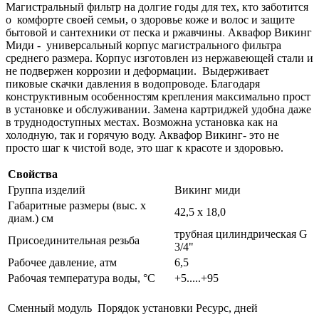
Магистральный фильтр на долгие годы для тех, кто заботится
о комфорте своей семьи, о здоровье коже и волос и защите
бытовой и сантехники от песка и ржавчины
.
Аквафор Викинг
Миди - универсальный корпус магистрального фильтра
среднего размера. Корпус изготовлен из нержавеющей стали и
не подвержен коррозии и деформации. Выдерживает
пиковые скачки давления в водопроводе. Благодаря
конструктивным особенностям крепления максимально прост
в установке и обслуживании. Замена картриджей удобна даже
в труднодоступных местах. Возможна установка как на
холодную, так и горячую воду. Аквафор Викинг- это не
просто шаг к чистой воде, это шаг к красоте и здоровью.
Свойства
Группа изделий
Викинг миди
Габаритные размеры (выс. х
42,5 х 18,0
диам.) см
трубная цилиндрическая G
Присоединительная резьба
3/4"
Рабочее давление, атм
6,5
Рабочая температура воды, °C
+5.....+95
Сменный модуль
Порядок установки
Ресурс, дней