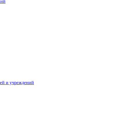
ний
жей и учреждений