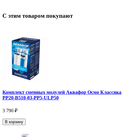
С этим товаром покупают
Комплект сменных модулей Аквафор Осмо Классика
РР20-В510-03-РР5-ULP50
3 790 ₽
В корзину